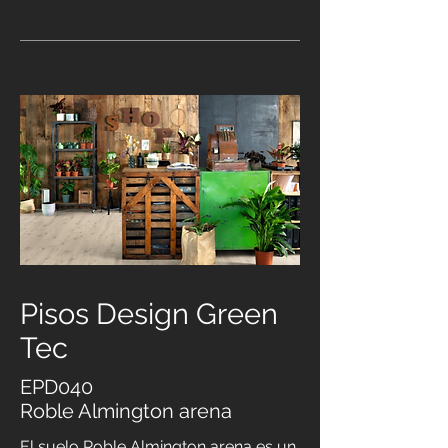
Pisos Design Green
Tec
EPD040
Roble Almington arena
El suelo Roble Almington arena es un