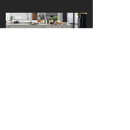
Pisos Design
Green Tec
EPD041
Roble Almington natural
El suelo Roble Almington Natural es
un diseño versátil de madera
marrón y ramas marcadas.