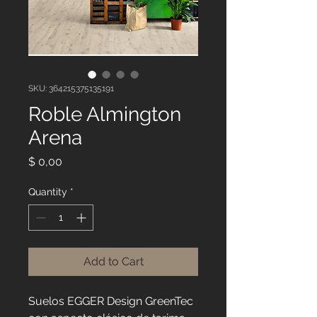
SKU: 364215375135191
Roble Almington
Arena
Price
$ 0,00
Quantity
*
Add to Cart
Suelos EGGER Design GreenTec 