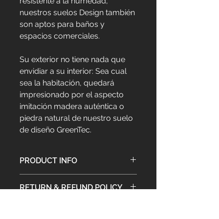
resistente a la humedad, 
nuestros suelos Design también 
son aptos para baños y 
espacios comerciales.
Su exterior no tiene nada que 
envidiar a su interior: Sea cual 
sea la habitación, quedará 
impresionado por el aspecto 
imitación madera auténtica o 
piedra natural de nuestro suelo 
de diseño GreenTec.
PRODUCT INFO
I'm a product detail. I'm a great 
RETURN & REFUND POLICY
place to add more information 
about your product such as sizing, 
I’m a Return and Refund policy. I’m a 
material, care and cleaning 
SHIPPING INFO
great place to let your customers 