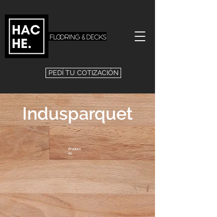
PEDÍ TU COTIZACIÓN
Indusparquet
Product
os